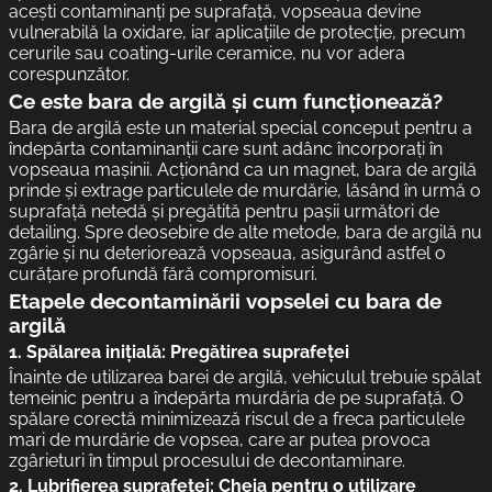
acești contaminanți pe suprafață, vopseaua devine
vulnerabilă la oxidare, iar aplicațiile de protecție, precum
cerurile sau coating-urile ceramice, nu vor adera
corespunzător.
Ce este bara de argilă și cum funcționează?
Bara de argilă este un material special conceput pentru a
îndepărta contaminanții care sunt adânc încorporați în
vopseaua mașinii. Acționând ca un magnet, bara de argilă
prinde și extrage particulele de murdărie, lăsând în urmă o
suprafață netedă și pregătită pentru pașii următori de
detailing. Spre deosebire de alte metode, bara de argilă nu
zgârie și nu deteriorează vopseaua, asigurând astfel o
curățare profundă fără compromisuri.
Etapele decontaminării vopselei cu bara de
argilă
1.
Spălarea inițială: Pregătirea suprafeței
Înainte de utilizarea barei de argilă, vehiculul trebuie spălat
temeinic pentru a îndepărta murdăria de pe suprafață. O
spălare corectă minimizează riscul de a freca particulele
mari de murdărie de vopsea, care ar putea provoca
zgârieturi în timpul procesului de decontaminare.
2.
Lubrifierea suprafeței: Cheia pentru o utilizare