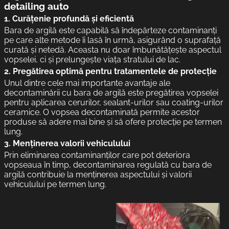
detailing auto
1.
Curățenie profundă și eficientă
Bara de argilă este capabilă să îndepărteze contaminanți
pe care alte metode îi lasă în urmă, asigurând o suprafață
curată și netedă. Aceasta nu doar îmbunătățește aspectul
vopselei, ci și prelungește viața stratului de lac.
2.
Pregătirea optimă pentru tratamentele de protecție
Unul dintre cele mai importante avantaje ale
decontaminării cu bara de argilă este pregătirea vopselei
pentru aplicarea cerurilor, sealant-urilor sau coating-urilor
ceramice. O vopsea decontaminată permite acestor
produse să adere mai bine și să ofere protecție pe termen
lung.
3.
Menținerea valorii vehiculului
Prin eliminarea contaminanților care pot deteriora
vopseaua în timp, decontaminarea regulată cu bara de
argilă contribuie la menținerea aspectului și valorii
vehiculului pe termen lung.