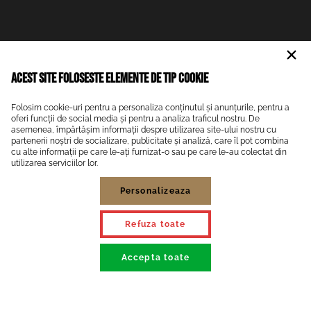
Acest site foloseste elemente de tip cookie
Folosim cookie-uri pentru a personaliza conținutul și anunțurile, pentru a
oferi funcții de social media și pentru a analiza traficul nostru. De
asemenea, împărtășim informații despre utilizarea site-ului nostru cu
partenerii noștri de socializare, publicitate și analiză, care îl pot combina
cu alte informații pe care le-ați furnizat-o sau pe care le-au colectat din
utilizarea serviciilor lor.
Personalizeaza
Refuza toate
Accepta toate
Accepta selectia
Necesare
Marketing
Statistice
Preferinte