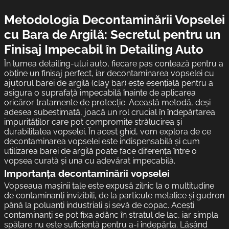
Metodologia Decontaminării Vopselei
cu Bara de Argilă: Secretul pentru un
Finisaj Impecabil în Detailing Auto
În lumea detailing-ului auto, fiecare pas contează pentru a
obține un finisaj perfect, iar decontaminarea vopselei cu
ajutorul barei de argilă (clay bar) este esențială pentru a
asigura o suprafață impecabilă înainte de aplicarea
oricăror tratamente de protecție. Această metodă, deși
adesea subestimată, joacă un rol crucial în îndepărtarea
impurităților care pot compromite strălucirea și
durabilitatea vopselei. În acest ghid, vom explora de ce
decontaminarea vopselei este indispensabilă și cum
utilizarea barei de argilă poate face diferența între o
vopsea curată și una cu adevărat impecabilă.
Importanța decontaminării vopselei
Vopseaua mașinii tale este expusă zilnic la o multitudine
de contaminanți invizibili, de la particule metalice și gudron
până la poluanți industriali și sevă de copac. Acești
contaminanți se pot fixa adânc în stratul de lac, iar simpla
spălare nu este suficientă pentru a-i îndepărta. Lăsând