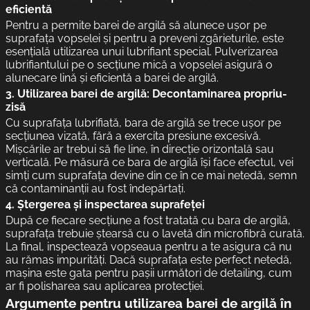
eficientă
Pentru a permite barei de argilă să alunece ușor pe
suprafața vopselei și pentru a preveni zgârieturile, este
esențială utilizarea unui lubrifiant special. Pulverizarea
lubrifiantului pe o secțiune mică a vopselei asigură o
alunecare lină și eficientă a barei de argilă.
3.
Utilizarea barei de argilă: Decontaminarea propriu-
zisă
Cu suprafața lubrifiată, bara de argilă se trece ușor pe
secțiunea vizată, fără a exercita presiune excesivă.
Mișcările ar trebui să fie line, în direcție orizontală sau
verticală. Pe măsură ce bara de argilă își face efectul, vei
simți cum suprafața devine din ce în ce mai netedă, semn
că contaminanții au fost îndepărtați.
4.
Ștergerea și inspectarea suprafeței
După ce fiecare secțiune a fost tratată cu bara de argilă,
suprafața trebuie ștearsă cu o lavetă din microfibră curată.
La final, inspectează vopseaua pentru a te asigura că nu
au rămas impurități. Dacă suprafața este perfect netedă,
mașina este gata pentru pașii următori de detailing, cum
ar fi polisharea sau aplicarea protecției.
Argumente pentru utilizarea barei de argilă în