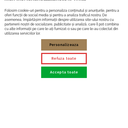
Folosim cookie-uri pentru a personaliza conținutul și anunțurile, pentru a
oferi funcții de social media și pentru a analiza traficul nostru. De
asemenea, împărtășim informații despre utilizarea site-ului nostru cu
partenerii noștri de socializare, publicitate și analiză, care îl pot combina
cu alte informații pe care le-ați furnizat-o sau pe care le-au colectat din
utilizarea serviciilor lor.
Personalizeaza
Refuza toate
Accepta toate
Accepta selectia
Necesare
Marketing
Statistice
Preferinte
Necesare
PHPSSID
identifica sesiunea unica de client pentru comunicarea cu serverul
cookie stric necesar pentru operarea site-ului
stocat pana la inchiderea navigatorilui